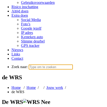
Gebruiksvoorwaarden
Risico inschatting
Altijd doen
Extra doen
Social Media
Foto’s
Google jezelf
IP adres
Kenteken auto
Slimme deurbel
GPS tracker
Nieuws
Links
Contact
Zoek naar:
de WRS
Home
/
Home
/ /
Jouw werk
/
de WRS
De WRS