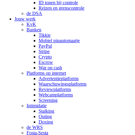
ID tonen bij controle
Reizen en grenscontrole
de DSA
Jouw werk
KvK
Banken
Tikkie
Mobiel pinautomaatje
PayPal
Stripe
Crypto
Escrow
War on cash
Platforms op internet
Advertentieplatforms
Waarschuwingsplatforms
Reviewplatforms
Webcamplatforms
Screening
Intimidatie
Stalking
Outing
Doxing
de WRS
Fosta-Sesta