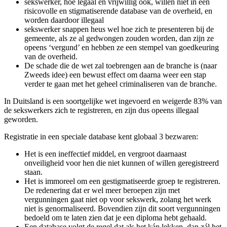
sekswerker, hoe legaal en vrijwillig ook, willen niet in een
risicovolle en stigmatiserende database van de overheid, en
worden daardoor illegaal
sekswerker snappen heus wel hoe zich te presenteren bij de
gemeente, als ze al gedwongen zouden worden, dan zijn ze
opeens ‘vergund’ en hebben ze een stempel van goedkeuring
van de overheid.
De schade die de wet zal toebrengen aan de branche is (naar
Zweeds idee) een bewust effect om daarna weer een stap
verder te gaan met het geheel criminaliseren van de branche.
In Duitsland is een soortgelijke wet ingevoerd en weigerde 83% van
de sekswerkers zich te registreren, en zijn dus opeens illegaal
geworden.
Registratie in een speciale database kent globaal 3 bezwaren:
Het is een ineffectief middel, en vergroot daarnaast
onveiligheid voor hen die niet kunnen of willen geregistreerd
staan.
Het is immoreel om een gestigmatiseerde groep te registreren.
De redenering dat er wel meer beroepen zijn met
vergunningen gaat niet op voor sekswerk, zolang het werk
niet is genormaliseerd. Bovendien zijn dit soort vergunningen
bedoeld om te laten zien dat je een diploma hebt gehaald.
Een database volgt de regel dat als het kán lekken, dan zál het