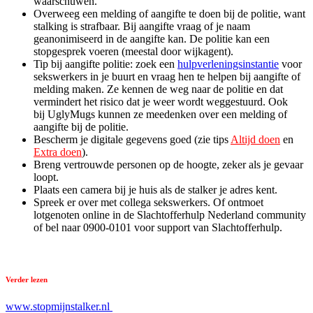
waarschuwen.
Overweeg een melding of aangifte te doen bij de politie, want
stalking is strafbaar. Bij aangifte vraag of je naam
geanonimiseerd in de aangifte kan. De politie kan een
stopgesprek voeren (meestal door wijkagent).
Tip bij aangifte politie: zoek een
hulpverleningsinstantie
voor
sekswerkers in je buurt en vraag hen te helpen bij aangifte of
melding maken. Ze kennen de weg naar de politie en dat
vermindert het risico dat je weer wordt weggestuurd. Ook
bij UglyMugs kunnen ze meedenken over een melding of
aangifte bij de politie.
Bescherm je digitale gegevens goed (zie tips
Altijd doen
en
Extra doen
).
Breng vertrouwde personen op de hoogte, zeker als je gevaar
loopt.
Plaats een camera bij je huis als de stalker je adres kent.
Spreek er over met collega sekswerkers. Of ontmoet
lotgenoten online in de Slachtofferhulp Nederland community
of bel naar 0900-0101 voor support van Slachtofferhulp.
Verder lezen
www.stopmijnstalker.nl