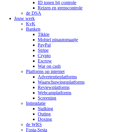
ID tonen bij controle
Reizen en grenscontrole
de DSA
Jouw werk
KvK
Banken
Tikkie
Mobiel pinautomaatje
PayPal
Stripe
Crypto
Escrow
War on cash
Platforms op internet
Advertentieplatforms
Waarschuwingsplatforms
Reviewplatforms
Webcamplatforms
Screening
Intimidatie
Stalking
Outing
Doxing
de WRS
Fosta-Sesta