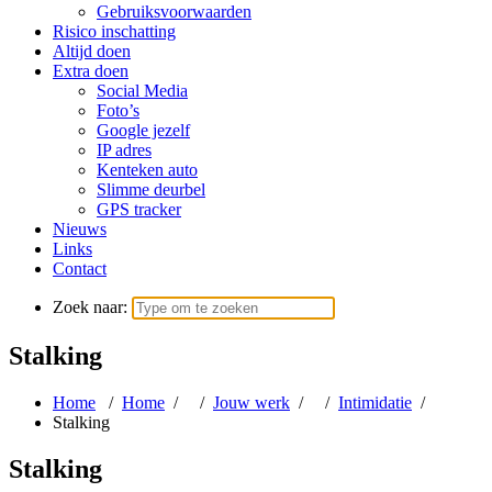
Gebruiksvoorwaarden
Risico inschatting
Altijd doen
Extra doen
Social Media
Foto’s
Google jezelf
IP adres
Kenteken auto
Slimme deurbel
GPS tracker
Nieuws
Links
Contact
Zoek naar:
Stalking
Home
/
Home
/ /
Jouw werk
/ /
Intimidatie
/
Stalking
Stalking