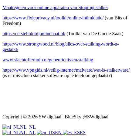
Maatregelen voor online apparaten van Stopmijnstalker
https://www.fixjeprivacy.nl/toolkit/online-intimidatie/
(van Bits of
Freedom)
https://eerstehulpbijonlinehaat.nl/
(Toolkit van De Goede Zaak)
https://www.strongwood.nl/blog/alles-over-stalking-wordt-u-
gestalkt/
www.slachtofferhulp.nl/gebeurtenissen/stalking
https://www.vpngids.nl/veilig-internet/malware/wat-is-stalkerware/
(is er misschien stalker software op je telefoon geplaatst?)
Copyright © 2026 SW digitaal | BlueSky @SWdigitaal
NL_NL
NL_NL
EN
ES