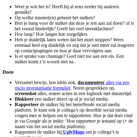
Weet je wie het is? Heeft hij al eens eerder bij anderen
gestalkt?
Op welke manier(en) gebeurt het stalken?
Ben je bang voor de stalker dat deze je iets aan zal doen? of is
het vooral hinderlijk? Geeft het veel stressklachten?
Hoe lang? Hoe langer hoe zorgelijker.
Heb je duidelijk laten weten dat het moet stoppen? Wees
eenmaal heel erg duidelijk en zeg dat je niet meer zal reageren
op contactpogingen en hou je daar vervolgens aan.
Is er sprake van chantage? Geef niet toe aan een eis. Een
stalker komt z’n woord niet na.
Doen
Verzamel bewijs, hoe klein ook,
documenteer
alles via een
riscio inventarisatie formulier
. Neem gesprekken op,
screenshot
alles, noteer acties in een logboek met datum/tijd.
Blokkeer
een stalker direct op al je social media.
Rapporteer
de stalker bij het betreffende social media
platform. Je kunt ook je collega’s op dezelfde social media
vragen mee te helpen om te rapporteren. Hoe je dat doet vind
je via Google als je intikt: ‘Hoe rapporteer je iemand op (+ de
naam van het social media platform).
Rapporteer de stalker bij
UglyMugs
om je collega’s te